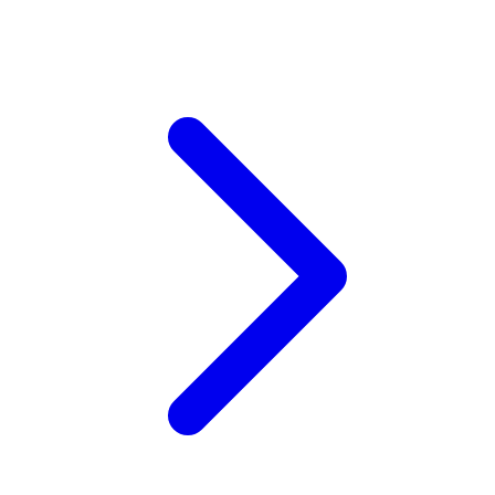
Twistshake
TY Toys
U
V
Veja
Vitaflow
Vtech
W
Waterland
Wellness
X