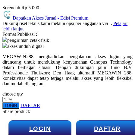
Serendah
Rp 5.000
Q
Dapatkan Akses
Jurnal
-
Edisi Premium
QV Baby
Dukung riset teknis kami melalui opsi berlangganan via
.
Pelajari
lebih lanjut
R
Format Publikasi :
pengiriman cetak fisik
Real Shades
akses unduh digital
Red Castle
MEGAWIN288 menghadirkan pengalaman akses login yang
dirancang untuk mendukung kenyamanan Canopus Technology
Ribbon Madness
dalam berbagai situasi. Dengan dukungan jalur Lino B.V.
Professionele Thuiszorg Den Haag alternatif MEGAWIN 288,
S
konektivitas dapat tetap terjaga melalui akses yang lebih fleksibel
dan mudah dijangkau.
Sebamed
choose qty
Silver Cross
DAFTAR
LOGIN
Simply Idea
Share product:
Skip Hop
LOGIN
DAFTAR
Spectra