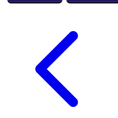
Squishmallows
Starbooks
Stick-O
Stokke
Sudocrem
Sumimo
Sunnylife
Sun-Staches
Swimava
T
Tommee Tippee
Trunki
Tutti Bambini