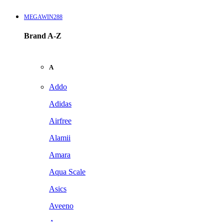
MEGAWIN288
Brand A-Z
A
Addo
Adidas
Airfree
Alamii
Amara
Aqua Scale
Asics
Aveeno
Awan