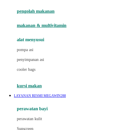
Joie
pengolah makanan
Joolz
Jujube
makanan & multivitamin
K
alat menyusui
Kiddycuts
pompa asi
Kumon
penyimpanan asi
L
cooler bags
Leapfrog
kursi makan
Leclerc
LAYANAN RESMI MEGAWIN288
Lee Vierra
Lillebaby
perawatan bayi
Little Bird Told Me
perawatan kulit
Little Miss Janis
Sunscreen