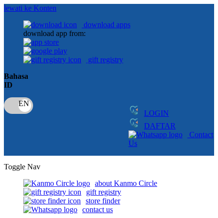
lewati ke Konten
download apps
download app from:
gift registry
Bahasa
ID
LOGIN
DAFTAR
Contact
Us
Toggle Nav
about Kanmo Circle
gift registry
store finder
contact us