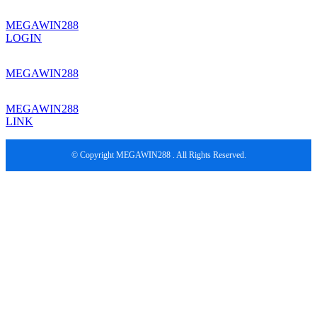
MEGAWIN288
LOGIN
MEGAWIN288
MEGAWIN288
LINK
© Copyright MEGAWIN288 . All Rights Reserved.