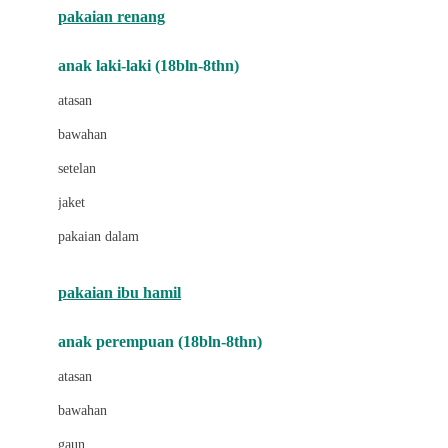
pakaian renang
Bumkins
anak laki-laki (18bln-8thn)
C
atasan
Cetaphil
bawahan
Chicco
setelan
Childlife
jaket
Clevamama
pakaian dalam
Cocolatte
Cottonseeds
pakaian ibu hamil
Cozy N Safe
anak perempuan (18bln-8thn)
Crane
atasan
Cybex
bawahan
D
gaun