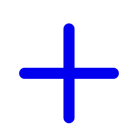
Xootz
Y
Yamatoya
Z
Zaxy
Zoggs
0-9
4Moms
59S